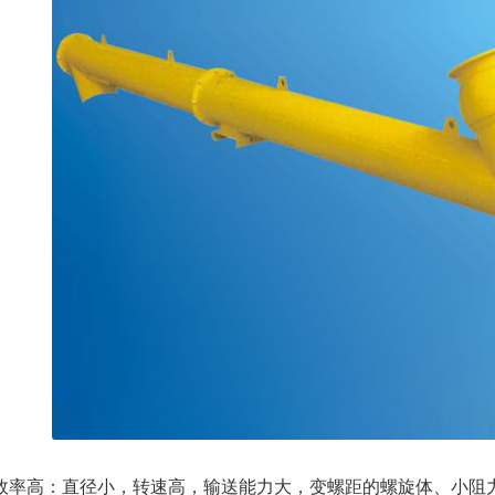
高：直径小，转速高，输送能力大，变螺距的螺旋体、小阻力