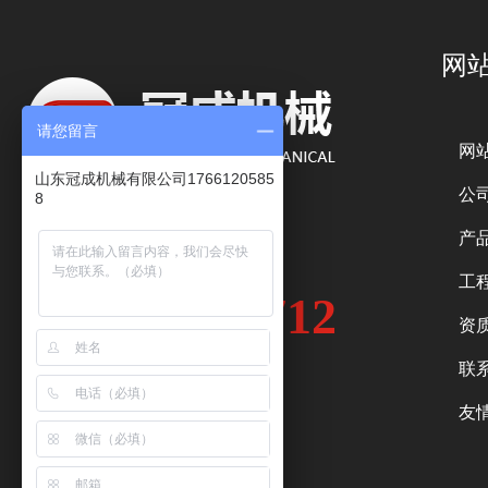
网
请您留言
网
山东冠成机械有限公司1766120585
公
8
产
咨询热线：
工
186-6370-1712
资
联
友