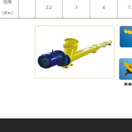
功率
2.2
3
4
7
（Kw）