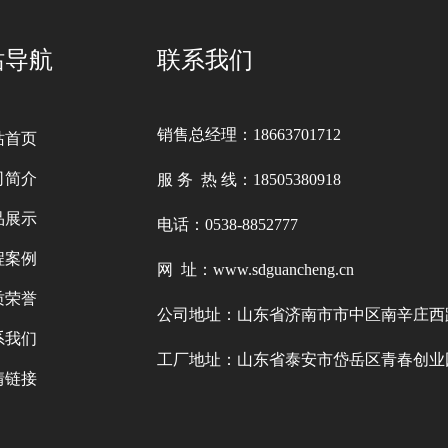
站导航
联系我们
销售总经理：18663701712
站首页
司简介
服 务 热 线：18505380918
品展示
电话：0538-8852777
程案例
网 址：www.sdguancheng.cn
质荣誉
公司地址：山东省济南市市中区南辛庄西路
系我们
工厂地址：山东省泰安市岱岳区青春创
情链接