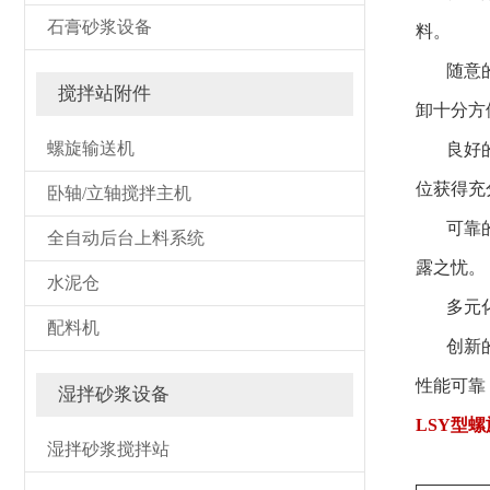
石膏砂浆设备
料。
随意的布
搅拌站附件
卸十分方
螺旋输送机
良好的润
位获得充
卧轴/立轴搅拌主机
可靠的密
全自动后台上料系统
露之忧。
水泥仓
多元化连
配料机
创新的设
性能可靠
湿拌砂浆设备
LSY型
湿拌砂浆搅拌站